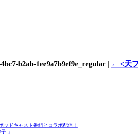
-4bc7-b2ab-1ee9a7b9ef9e_regular
|
←
<天
気ポッドキャスト番組とコラボ配信！
津子 」