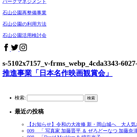
パークマネジメント
石山公園再整備事業
石山公園の利用方法
石山公園活用検討会
s-5102x7157_v-frms_webp_4cda3343-6027
推進事業「日本名作映画観賞会」
検索:
最近の投稿
【お知らせ】令和の大改修 新・岡山城へ 大人
009 「 写真家 加藤晋平 ＆ ぜろどーなつ 加藤奈