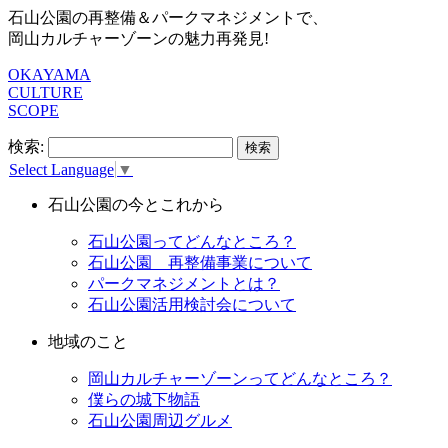
石山公園の再整備＆パークマネジメントで、
岡山カルチャーゾーンの魅力再発見!
OKAYAMA
CULTURE
SCOPE
検索:
Select Language
▼
石山公園の今とこれから
石山公園ってどんなところ？
石山公園 再整備事業について
パークマネジメントとは？
石山公園活用検討会について
地域のこと
岡山カルチャーゾーンってどんなところ？
僕らの城下物語
石山公園周辺グルメ