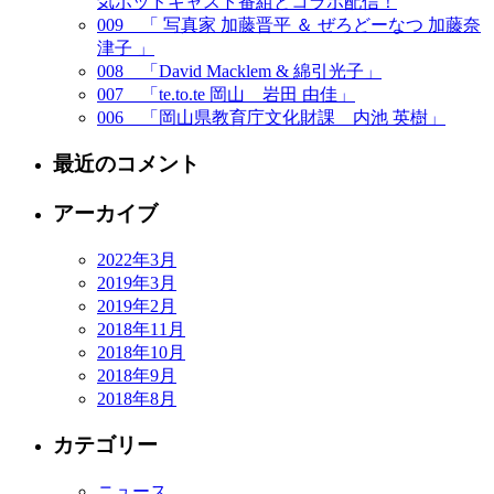
気ポッドキャスト番組とコラボ配信！
009 「 写真家 加藤晋平 ＆ ぜろどーなつ 加藤奈
津子 」
008 「David Macklem & 綿引光子」
007 「te.to.te 岡山 岩田 由佳」
006 「岡山県教育庁文化財課 内池 英樹」
最近のコメント
アーカイブ
2022年3月
2019年3月
2019年2月
2018年11月
2018年10月
2018年9月
2018年8月
カテゴリー
ニュース