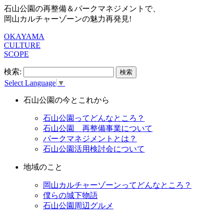
石山公園の再整備＆パークマネジメントで、
岡山カルチャーゾーンの魅力再発見!
OKAYAMA
CULTURE
SCOPE
検索:
Select Language
▼
石山公園の今とこれから
石山公園ってどんなところ？
石山公園 再整備事業について
パークマネジメントとは？
石山公園活用検討会について
地域のこと
岡山カルチャーゾーンってどんなところ？
僕らの城下物語
石山公園周辺グルメ