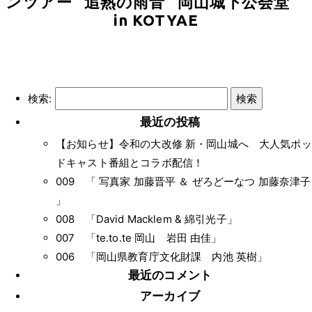
ンツアー “追熟の雨音” 岡山城下公会堂
in KOTYAE
検索:
最近の投稿
【お知らせ】令和の大改修 新・岡山城へ 大人気ポッ
ドキャスト番組とコラボ配信！
009 「 写真家 加藤晋平 ＆ ぜろどーなつ 加藤奈津子
」
008 「David Macklem & 綿引光子」
007 「te.to.te 岡山 岩田 由佳」
006 「岡山県教育庁文化財課 内池 英樹」
最近のコメント
アーカイブ