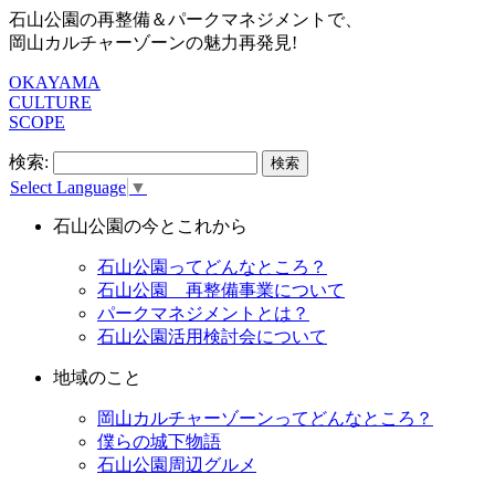
石山公園の再整備＆パークマネジメントで、
岡山カルチャーゾーンの魅力再発見!
OKAYAMA
CULTURE
SCOPE
検索:
Select Language
▼
石山公園の今とこれから
石山公園ってどんなところ？
石山公園 再整備事業について
パークマネジメントとは？
石山公園活用検討会について
地域のこと
岡山カルチャーゾーンってどんなところ？
僕らの城下物語
石山公園周辺グルメ