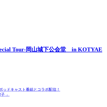
on-Special Tour-岡山城下公会堂 in KOTYAE
気ポッドキャスト番組とコラボ配信！
津子 」