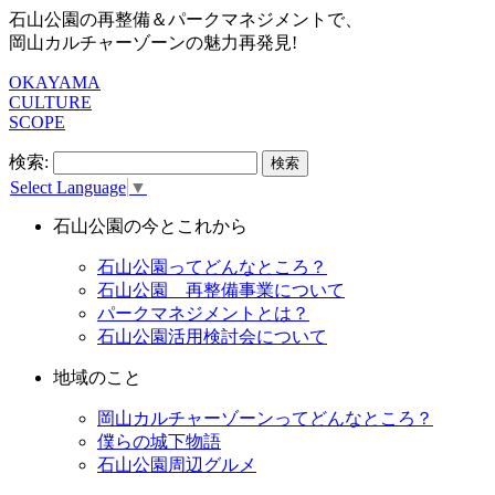
石山公園の再整備＆パークマネジメントで、
岡山カルチャーゾーンの魅力再発見!
OKAYAMA
CULTURE
SCOPE
検索:
Select Language
▼
石山公園の今とこれから
石山公園ってどんなところ？
石山公園 再整備事業について
パークマネジメントとは？
石山公園活用検討会について
地域のこと
岡山カルチャーゾーンってどんなところ？
僕らの城下物語
石山公園周辺グルメ