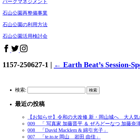
パークマネジメント
石山公園再整備事業
石山公園の利用方法
石山公園活用検討会
1157-250627-1
|
←
Earth Beat’s Sessi
検索:
最近の投稿
【お知らせ】令和の大改修 新・岡山城へ 大人
009 「 写真家 加藤晋平 ＆ ぜろどーなつ 加藤奈
008 「David Macklem & 綿引光子」
007 「te.to.te 岡山 岩田 由佳」