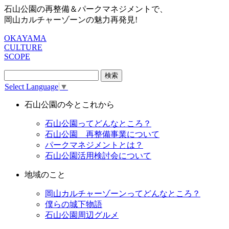
石山公園の再整備＆パークマネジメントで、
岡山カルチャーゾーンの魅力再発見!
OKAYAMA
CULTURE
SCOPE
検
索:
Select Language
▼
石山公園の今とこれから
石山公園ってどんなところ？
石山公園 再整備事業について
パークマネジメントとは？
石山公園活用検討会について
地域のこと
岡山カルチャーゾーンってどんなところ？
僕らの城下物語
石山公園周辺グルメ