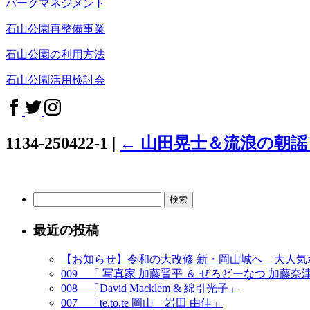
パークマネジメント
石山公園再整備事業
石山公園の利用方法
石山公園活用検討会
1134-250422-1
|
←
山田晃士＆流浪の朝謡 
検
索:
最近の投稿
【お知らせ】令和の大改修 新・岡山城へ 大人
009 「 写真家 加藤晋平 ＆ ぜろどーなつ 加藤奈
008 「David Macklem & 綿引光子」
007 「te.to.te 岡山 岩田 由佳」