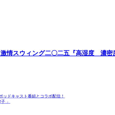
激情スウィング二〇二五『高湿度 濃密度』岡
気ポッドキャスト番組とコラボ配信！
津子 」