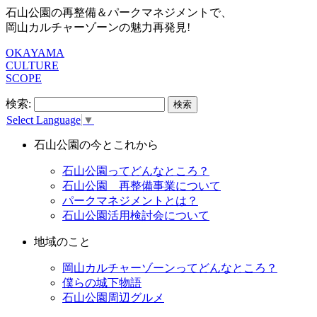
石山公園の再整備＆パークマネジメントで、
岡山カルチャーゾーンの魅力再発見!
OKAYAMA
CULTURE
SCOPE
検索:
Select Language
▼
石山公園の今とこれから
石山公園ってどんなところ？
石山公園 再整備事業について
パークマネジメントとは？
石山公園活用検討会について
地域のこと
岡山カルチャーゾーンってどんなところ？
僕らの城下物語
石山公園周辺グルメ