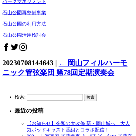
パークマネジメント
石山公園再整備事業
石山公園の利用方法
石山公園活用検討会
20230708144643
|
←
岡山フィルハーモ
ニック管弦楽団 第78回定期演奏会
検索:
最近の投稿
【お知らせ】令和の大改修 新・岡山城へ 大人
気ポッドキャスト番組とコラボ配信！