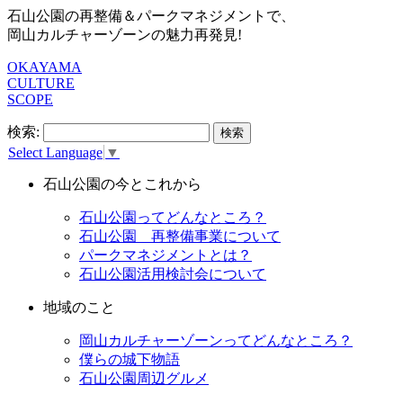
石山公園の再整備＆パークマネジメントで、
岡山カルチャーゾーンの魅力再発見!
OKAYAMA
CULTURE
SCOPE
検索:
Select Language
▼
石山公園の今とこれから
石山公園ってどんなところ？
石山公園 再整備事業について
パークマネジメントとは？
石山公園活用検討会について
地域のこと
岡山カルチャーゾーンってどんなところ？
僕らの城下物語
石山公園周辺グルメ