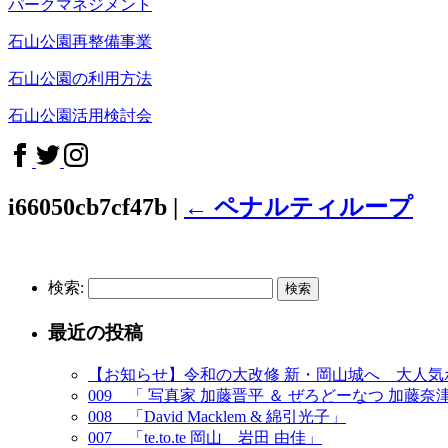
パークマネジメント
石山公園再整備事業
石山公園の利用方法
石山公園活用検討会
i66050cb7cf47b
|
←
ペナルティループ
検索:
最近の投稿
【お知らせ】令和の大改修 新・岡山城へ 大人
009 「 写真家 加藤晋平 ＆ ぜろどーなつ 加藤奈
008 「David Macklem & 綿引光子」
007 「te.to.te 岡山 岩田 由佳」