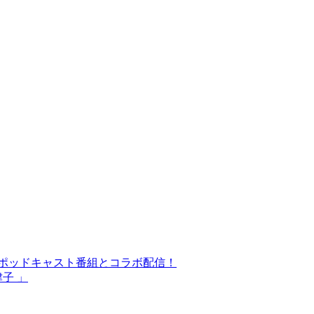
気ポッドキャスト番組とコラボ配信！
津子 」