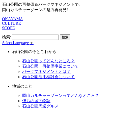
石山公園の再整備＆パークマネジメントで、
岡山カルチャーゾーンの魅力再発見!
OKAYAMA
CULTURE
SCOPE
検索:
Select Language
▼
石山公園の今とこれから
石山公園ってどんなところ？
石山公園 再整備事業について
パークマネジメントとは？
石山公園活用検討会について
地域のこと
岡山カルチャーゾーンってどんなところ？
僕らの城下物語
石山公園周辺グルメ