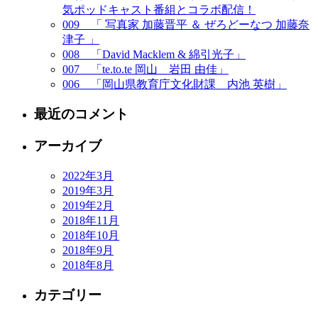
気ポッドキャスト番組とコラボ配信！
009 「 写真家 加藤晋平 ＆ ぜろどーなつ 加藤奈
津子 」
008 「David Macklem & 綿引光子」
007 「te.to.te 岡山 岩田 由佳」
006 「岡山県教育庁文化財課 内池 英樹」
最近のコメント
アーカイブ
2022年3月
2019年3月
2019年2月
2018年11月
2018年10月
2018年9月
2018年8月
カテゴリー