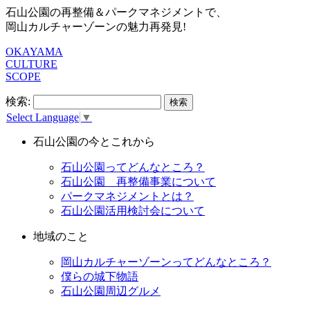
石山公園の再整備＆パークマネジメントで、
岡山カルチャーゾーンの魅力再発見!
OKAYAMA
CULTURE
SCOPE
検索:
Select Language
▼
石山公園の今とこれから
石山公園ってどんなところ？
石山公園 再整備事業について
パークマネジメントとは？
石山公園活用検討会について
地域のこと
岡山カルチャーゾーンってどんなところ？
僕らの城下物語
石山公園周辺グルメ