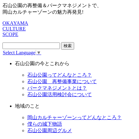
石山公園の再整備＆パークマネジメントで、
岡山カルチャーゾーンの魅力再発見!
OKAYAMA
CULTURE
SCOPE
検
索:
Select Language
▼
石山公園の今とこれから
石山公園ってどんなところ？
石山公園 再整備事業について
パークマネジメントとは？
石山公園活用検討会について
地域のこと
岡山カルチャーゾーンってどんなところ？
僕らの城下物語
石山公園周辺グルメ