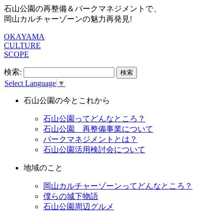
石山公園の再整備＆パークマネジメントで、
岡山カルチャーゾーンの魅力再発見!
OKAYAMA
CULTURE
SCOPE
検索:
Select Language
▼
石山公園の今とこれから
石山公園ってどんなところ？
石山公園 再整備事業について
パークマネジメントとは？
石山公園活用検討会について
地域のこと
岡山カルチャーゾーンってどんなところ？
僕らの城下物語
石山公園周辺グルメ