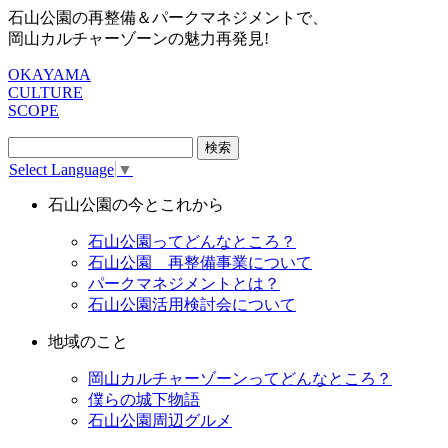
石山公園の再整備＆パークマネジメントで、
岡山カルチャーゾーンの魅力再発見!
OKAYAMA
CULTURE
SCOPE
検
索:
Select Language
▼
石山公園の今とこれから
石山公園ってどんなところ？
石山公園 再整備事業について
パークマネジメントとは？
石山公園活用検討会について
地域のこと
岡山カルチャーゾーンってどんなところ？
僕らの城下物語
石山公園周辺グルメ