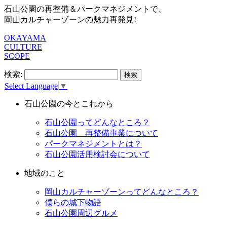
石山公園の再整備＆パークマネジメントで、
岡山カルチャーゾーンの魅力再発見!
OKAYAMA
CULTURE
SCOPE
検索:
Select Language
▼
石山公園の今とこれから
石山公園ってどんなところ？
石山公園 再整備事業について
パークマネジメントとは？
石山公園活用検討会について
地域のこと
岡山カルチャーゾーンってどんなところ？
僕らの城下物語
石山公園周辺グルメ