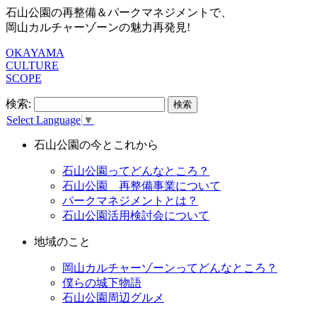
石山公園の再整備＆パークマネジメントで、
岡山カルチャーゾーンの魅力再発見!
OKAYAMA
CULTURE
SCOPE
検索:
Select Language
▼
石山公園の今とこれから
石山公園ってどんなところ？
石山公園 再整備事業について
パークマネジメントとは？
石山公園活用検討会について
地域のこと
岡山カルチャーゾーンってどんなところ？
僕らの城下物語
石山公園周辺グルメ