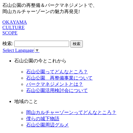
石山公園の再整備＆パークマネジメントで、
岡山カルチャーゾーンの魅力再発見!
OKAYAMA
CULTURE
SCOPE
検索:
Select Language
▼
石山公園の今とこれから
石山公園ってどんなところ？
石山公園 再整備事業について
パークマネジメントとは？
石山公園活用検討会について
地域のこと
岡山カルチャーゾーンってどんなところ？
僕らの城下物語
石山公園周辺グルメ