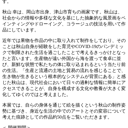
す。
秋山 幸は、岡山市出身、津山市育ちの画家です。秋山は、
社会からの情報や多様な文化を基にした抽象的な風景画をペ
インティングやドローイング、コラージュの技法を用いて作
品にしています。
近年では果物を作品の中に取り入れて制作をしており、その
ことは秋山自身が経験をした育児やCOVID-19のパンデミッ
クで制限された生活を過ごしたことで考えるきっかけとなっ
たと言います。生産物が遠い外国から海を渡って食卓に並
び、新鮮な状態で私たちの体に取り込まれるという当たり前
の生活。「生産と流通の土地と貿易の流れを感じることで、
生き物が生きるという根本的なシステムが背景にある」と感
じた秋山は、現代社会において日々の過剰な情報に簡単にア
クセスできることが、自身を構成する文化や教養が大きく変
化してゆくのではと考えました。
本展では、自らの身体を通じて絵を描くという秋山の制作姿
勢に基づき、身近な生活の中でのアートとその変容について
考えた痕跡としての作品約50点をご覧いただきます。
＜ 開催期間＞