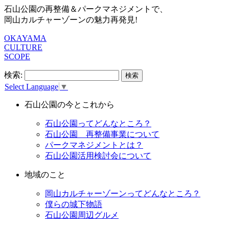
石山公園の再整備＆パークマネジメントで、
岡山カルチャーゾーンの魅力再発見!
OKAYAMA
CULTURE
SCOPE
検索:
Select Language
▼
石山公園の今とこれから
石山公園ってどんなところ？
石山公園 再整備事業について
パークマネジメントとは？
石山公園活用検討会について
地域のこと
岡山カルチャーゾーンってどんなところ？
僕らの城下物語
石山公園周辺グルメ