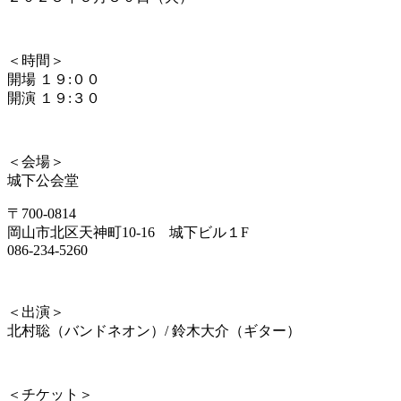
＜時間＞
開場 １９:００
開演 １９:３０
＜会場＞
城下公会堂
〒700-0814
岡山市北区天神町10-16 城下ビル１F
086-234-5260
＜出演＞
北村聡（バンドネオン）/ 鈴木大介（ギター）
＜チケット＞