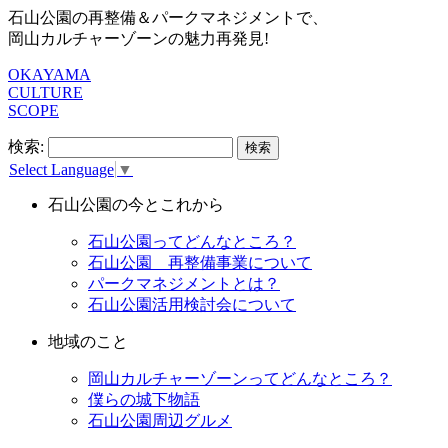
石山公園の再整備＆パークマネジメントで、
岡山カルチャーゾーンの魅力再発見!
OKAYAMA
CULTURE
SCOPE
検索:
Select Language
▼
石山公園の今とこれから
石山公園ってどんなところ？
石山公園 再整備事業について
パークマネジメントとは？
石山公園活用検討会について
地域のこと
岡山カルチャーゾーンってどんなところ？
僕らの城下物語
石山公園周辺グルメ