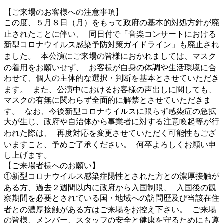
【ご来場のお客様への注意事項】
この度、５月８日（月）をもって政府の基本的対処方針が廃
止されたことに伴い、 同日付で「音楽コンサートにおける
新型コロナウイルス感染予防対策ガイドライン」も廃止され
ました。 本公演にご来場の皆様におかれましては、マスク
の着用をお願いせず、 お客様が自身の体調や生活環境に合
わせて、個人の主体的な選択・判断を基本とさせていただき
ます。 また、公演中におけるお客様の声出しに関しても、
マスクの有無に関わらず全面的に解禁とさせていただきま
す。 なお、今後新型コロナウイルスに限らず感染症の急拡
大が生じ、政府や自治体から事業者に対する注意喚起等が行
われた際は、 再度対応を変更させていただく可能性もござ
いますこと、予めご了承ください。 何卒よろしくお願い申
し上げます。
【ご来場者様へのお願い】
①新型コロナウイルス感染症陽性とされた方との濃厚接触が
ある方、過去２週間以内に政府から入国制限、 入国後の観
察期間を必要とされている国・地域への訪問歴及び当該在住
者との濃厚接触がある方はご来場をお控え下さい。 ご来場
の皆様、メンバー、スタッフの安全と健康を守るためにも遵