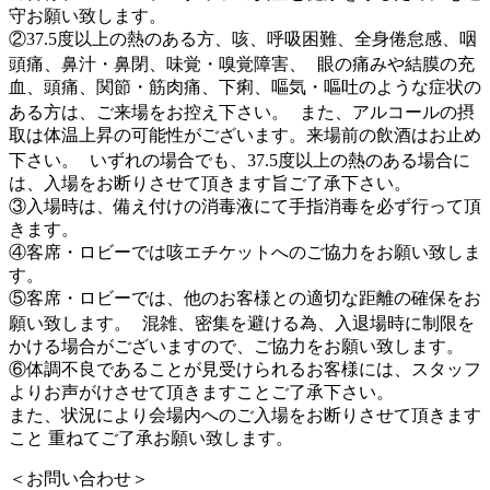
守お願い致します。
②37.5度以上の熱のある方、咳、呼吸困難、全身倦怠感、咽
頭痛、⿐汁・⿐閉、味覚・嗅覚障害、 眼の痛みや結膜の充
⾎、頭痛、関節・筋⾁痛、下痢、嘔気・嘔吐のような症状の
ある方は、ご来場をお控え下さい。 また、アルコールの摂
取は体温上昇の可能性がございます。来場前の飲酒はお止め
下さい。 いずれの場合でも、37.5度以上の熱のある場合に
は、入場をお断りさせて頂きます旨ご了承下さい。
③入場時は、備え付けの消毒液にて手指消毒を必ず行って頂
きます。
④客席・ロビーでは咳エチケットへのご協力をお願い致しま
す。
⑤客席・ロビーでは、他のお客様との適切な距離の確保をお
願い致します。 混雑、密集を避ける為、入退場時に制限を
かける場合がございますので、ご協力をお願い致します。
⑥体調不良であることが見受けられるお客様には、スタッフ
よりお声がけさせて頂きますことご了承下さい。
また、状況により会場内へのご入場をお断りさせて頂きます
こと 重ねてご了承お願い致します。
＜お問い合わせ＞