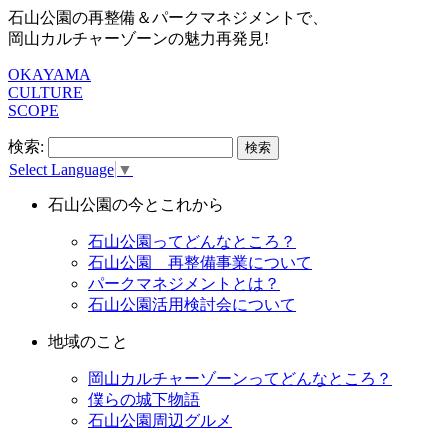
石山公園の再整備＆パークマネジメントで、
岡山カルチャーゾーンの魅力再発見!
OKAYAMA
CULTURE
SCOPE
検索:
Select Language
▼
石山公園の今とこれから
石山公園ってどんなところ？
石山公園 再整備事業について
パークマネジメントとは？
石山公園活用検討会について
地域のこと
岡山カルチャーゾーンってどんなところ？
僕らの城下物語
石山公園周辺グルメ