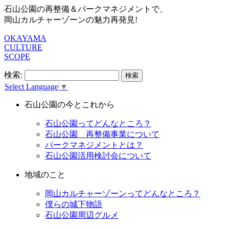
石山公園の再整備＆パークマネジメントで、
岡山カルチャーゾーンの魅力再発見!
OKAYAMA
CULTURE
SCOPE
検索:
Select Language
▼
石山公園の今とこれから
石山公園ってどんなところ？
石山公園 再整備事業について
パークマネジメントとは？
石山公園活用検討会について
地域のこと
岡山カルチャーゾーンってどんなところ？
僕らの城下物語
石山公園周辺グルメ