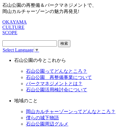
石山公園の再整備＆パークマネジメントで、
岡山カルチャーゾーンの魅力再発見!
OKAYAMA
CULTURE
SCOPE
検
索:
Select Language
▼
石山公園の今とこれから
石山公園ってどんなところ？
石山公園 再整備事業について
パークマネジメントとは？
石山公園活用検討会について
地域のこと
岡山カルチャーゾーンってどんなところ？
僕らの城下物語
石山公園周辺グルメ