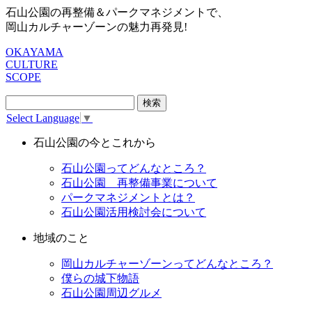
石山公園の再整備＆パークマネジメントで、
岡山カルチャーゾーンの魅力再発見!
OKAYAMA
CULTURE
SCOPE
検
索:
Select Language
▼
石山公園の今とこれから
石山公園ってどんなところ？
石山公園 再整備事業について
パークマネジメントとは？
石山公園活用検討会について
地域のこと
岡山カルチャーゾーンってどんなところ？
僕らの城下物語
石山公園周辺グルメ