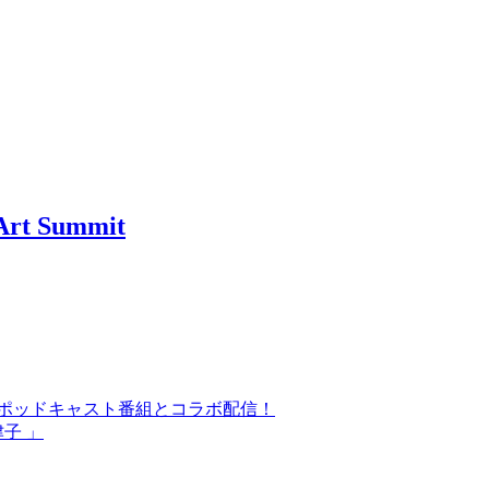
t Summit
気ポッドキャスト番組とコラボ配信！
津子 」