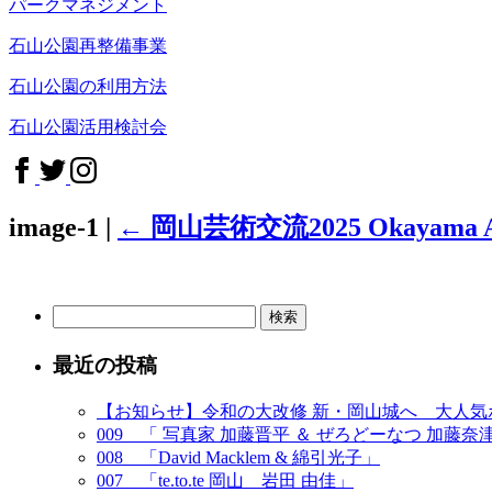
パークマネジメント
石山公園再整備事業
石山公園の利用方法
石山公園活用検討会
image-1
|
←
岡山芸術交流2025 Okayama Ar
検
索:
最近の投稿
【お知らせ】令和の大改修 新・岡山城へ 大人
009 「 写真家 加藤晋平 ＆ ぜろどーなつ 加藤奈
008 「David Macklem & 綿引光子」
007 「te.to.te 岡山 岩田 由佳」