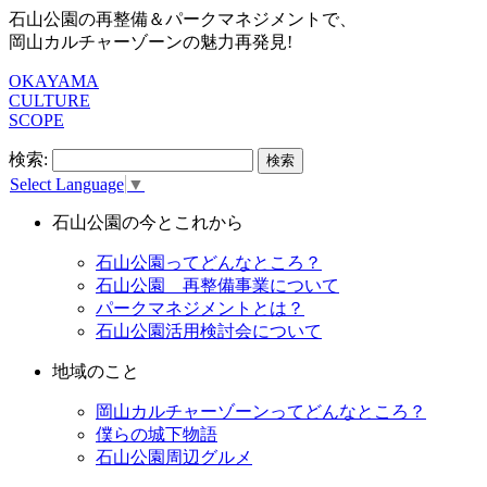
石山公園の再整備＆パークマネジメントで、
岡山カルチャーゾーンの魅力再発見!
OKAYAMA
CULTURE
SCOPE
検索:
Select Language
▼
石山公園の今とこれから
石山公園ってどんなところ？
石山公園 再整備事業について
パークマネジメントとは？
石山公園活用検討会について
地域のこと
岡山カルチャーゾーンってどんなところ？
僕らの城下物語
石山公園周辺グルメ