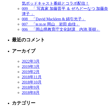
気ポッドキャスト番組とコラボ配信！
009 「 写真家 加藤晋平 ＆ ぜろどーなつ 加藤奈
津子 」
008 「David Macklem & 綿引光子」
007 「te.to.te 岡山 岩田 由佳」
006 「岡山県教育庁文化財課 内池 英樹」
最近のコメント
アーカイブ
2022年3月
2019年3月
2019年2月
2018年11月
2018年10月
2018年9月
2018年8月
カテゴリー