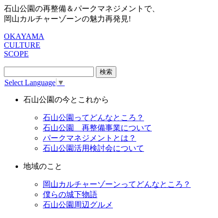
石山公園の再整備＆パークマネジメントで、
岡山カルチャーゾーンの魅力再発見!
OKAYAMA
CULTURE
SCOPE
検
索:
Select Language
▼
石山公園の今とこれから
石山公園ってどんなところ？
石山公園 再整備事業について
パークマネジメントとは？
石山公園活用検討会について
地域のこと
岡山カルチャーゾーンってどんなところ？
僕らの城下物語
石山公園周辺グルメ