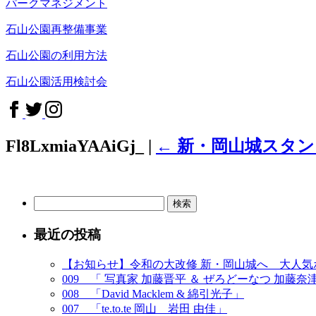
パークマネジメント
石山公園再整備事業
石山公園の利用方法
石山公園活用検討会
Fl8LxmiaYAAiGj_
|
←
新・岡山城スタン
検
索:
最近の投稿
【お知らせ】令和の大改修 新・岡山城へ 大人
009 「 写真家 加藤晋平 ＆ ぜろどーなつ 加藤奈
008 「David Macklem & 綿引光子」
007 「te.to.te 岡山 岩田 由佳」