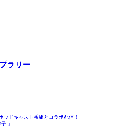
プラリー
気ポッドキャスト番組とコラボ配信！
津子 」