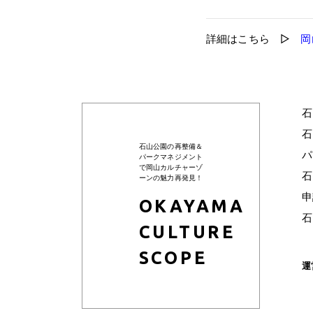
詳細はこちら ▷
岡
石
石
石山公園の再整備＆
ハ
パークマネジメント
で岡山カルチャーゾ
石
ーンの魅力再発見！
申
OKAYAMA
石
CULTURE
SCOPE
運