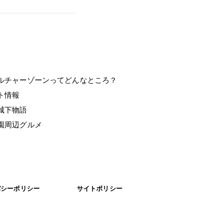
ルチャーゾーンってどんなところ？
ント情報
城下物語
園周辺グルメ
バシーポリシー
サイトポリシー