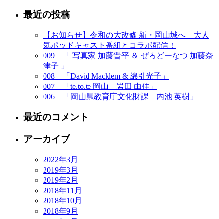
索:
最近の投稿
【お知らせ】令和の大改修 新・岡山城へ 大人
気ポッドキャスト番組とコラボ配信！
009 「 写真家 加藤晋平 ＆ ぜろどーなつ 加藤奈
津子 」
008 「David Macklem & 綿引光子」
007 「te.to.te 岡山 岩田 由佳」
006 「岡山県教育庁文化財課 内池 英樹」
最近のコメント
アーカイブ
2022年3月
2019年3月
2019年2月
2018年11月
2018年10月
2018年9月