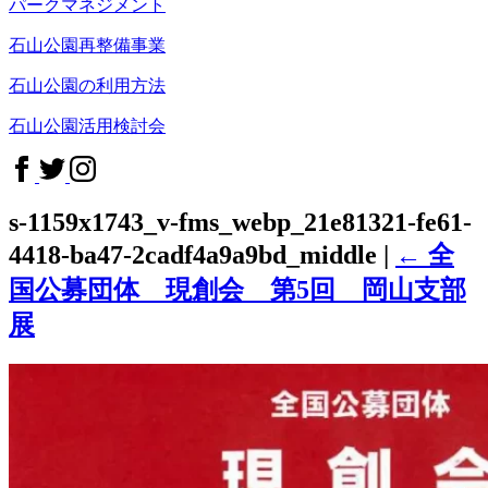
パークマネジメント
石山公園再整備事業
石山公園の利用方法
石山公園活用検討会
s-1159x1743_v-fms_webp_21e81321-fe61-
4418-ba47-2cadf4a9a9bd_middle
|
←
全
国公募団体 現創会 第5回 岡山支部
展