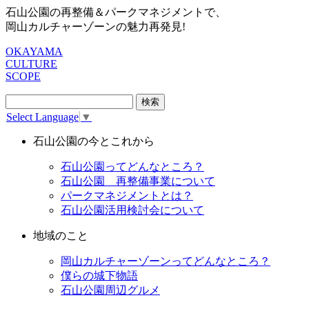
石山公園の再整備＆パークマネジメントで、
岡山カルチャーゾーンの魅力再発見!
OKAYAMA
CULTURE
SCOPE
検
索:
Select Language
▼
石山公園の今とこれから
石山公園ってどんなところ？
石山公園 再整備事業について
パークマネジメントとは？
石山公園活用検討会について
地域のこと
岡山カルチャーゾーンってどんなところ？
僕らの城下物語
石山公園周辺グルメ