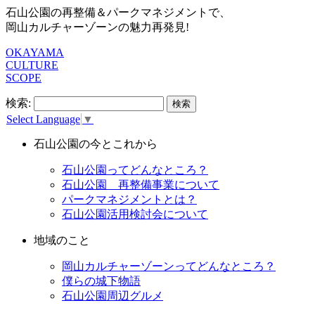
石山公園の再整備＆パークマネジメントで、
岡山カルチャーゾーンの魅力再発見!
OKAYAMA
CULTURE
SCOPE
検索:
Select Language
▼
石山公園の今とこれから
石山公園ってどんなところ？
石山公園 再整備事業について
パークマネジメントとは？
石山公園活用検討会について
地域のこと
岡山カルチャーゾーンってどんなところ？
僕らの城下物語
石山公園周辺グルメ