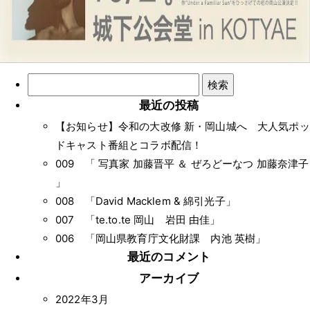
検
索:
最近の投稿
【お知らせ】令和の大改修 新・岡山城へ 大人気ポッ
ドキャスト番組とコラボ配信！
009 「 写真家 加藤晋平 ＆ ぜろどーなつ 加藤奈津子
」
008 「David Macklem & 綿引光子」
007 「te.to.te 岡山 岩田 由佳」
006 「岡山県教育庁文化財課 内池 英樹」
最近のコメント
アーカイブ
2022年3月