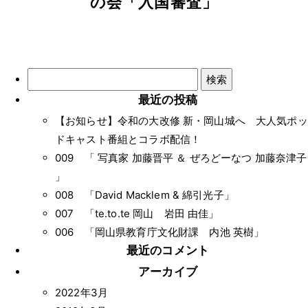
の会「入国審査」
検
索:
最近の投稿
【お知らせ】令和の大改修 新・岡山城へ 大人気ポッ
ドキャスト番組とコラボ配信！
009 「 写真家 加藤晋平 ＆ ぜろどーなつ 加藤奈津子
」
008 「David Macklem & 綿引光子」
007 「te.to.te 岡山 岩田 由佳」
006 「岡山県教育庁文化財課 内池 英樹」
最近のコメント
アーカイブ
2022年3月