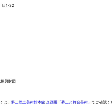
目1-32
化振興財団
くは、
夢二郷土美術館本館 企画展「夢二と舞台芸術」
でご確認く