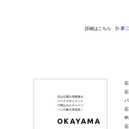
詳細はこちら ▷
夢
石
石
石山公園の再整備＆
ハ
パークマネジメント
で岡山カルチャーゾ
石
ーンの魅力再発見！
申
OKAYAMA
石